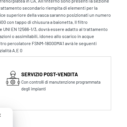
erreno/platea in CA. All?interno sono presenti la sezione
trattamento secondario riempita di elementi per la
trice superiore della vasca saranno posizionati un numero
00 con tappo di chiusura a baionetta. Il filtro
 UNI EN 12566-1/3, dovrà essere adatto al trattamento
azioni o assimilabili, idoneo allo scarico in acque
 filtro percolatore FSNM-18000MA1 avrà le seguenti
ialità A.E 0
SERVIZIO POST-VENDITA
Con controlli di manutenzione programmata
degli impianti
✕