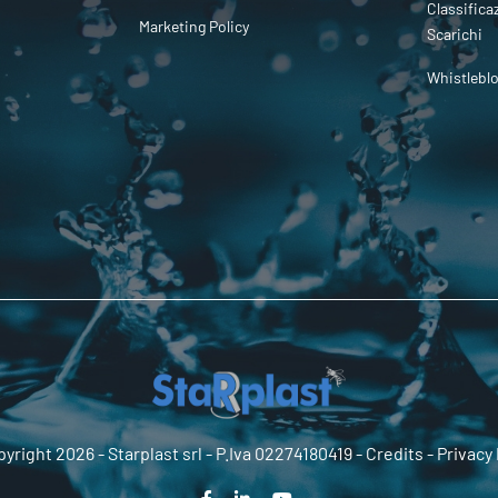
Classifica
Marketing Policy
Scarichi
Whistlebl
yright 2026 -
Starplast srl
- P.Iva 02274180419 -
Credits
-
Privacy 