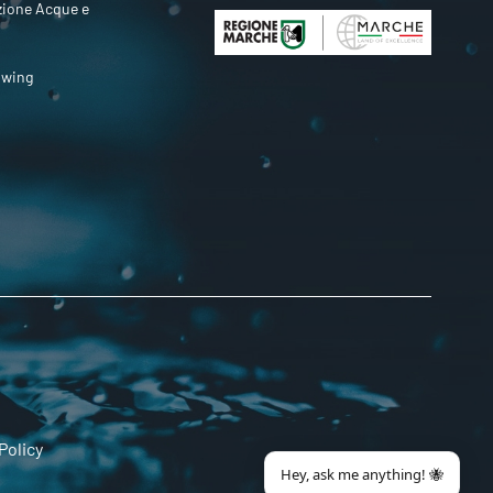
zione Acque e
owing
Policy