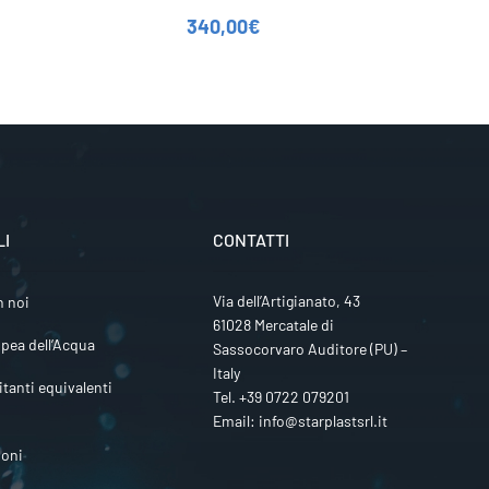
340,00
€
LI
CONTATTI
Via dell’Artigianato, 43
n noi
61028 Mercatale di
pea dell’Acqua
Sassocorvaro Auditore (PU) –
Italy
itanti equivalenti
Tel.
+39 0722 079201
Email:
info@starplastsrl.it
ioni