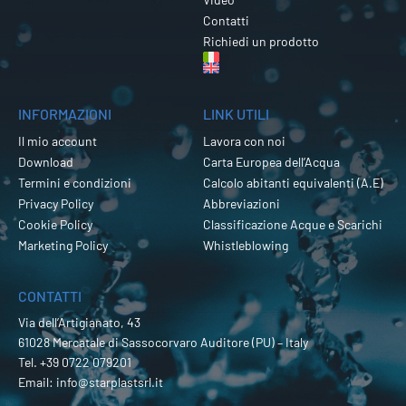
Contatti
Richiedi un prodotto
INFORMAZIONI
LINK UTILI
Il mio account
Lavora con noi
Download
Carta Europea dell’Acqua
Termini e condizioni
Calcolo abitanti equivalenti (A.E)
Privacy Policy
Abbreviazioni
Cookie Policy
Classificazione Acque e Scarichi
Marketing Policy
Whistleblowing
CONTATTI
Via dell’Artigianato, 43
61028 Mercatale di Sassocorvaro Auditore (PU) – Italy
Tel.
+39 0722 079201
Email:
info@starplastsrl.it