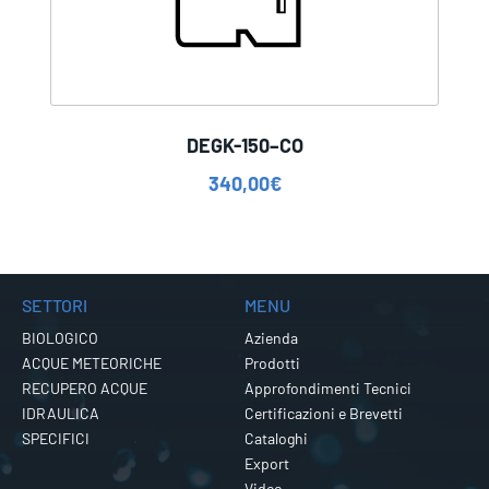
DEGK-150–CO
340,00
€
SETTORI
MENU
BIOLOGICO
Azienda
ACQUE METEORICHE
Prodotti
RECUPERO ACQUE
Approfondimenti Tecnici
IDRAULICA
Certificazioni e Brevetti
SPECIFICI
Cataloghi
Export
Video