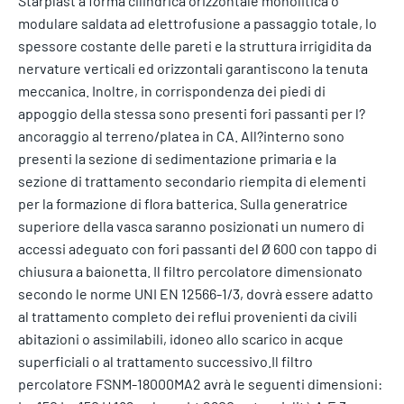
Starplast a forma cilindrica orizzontale monolitica o
modulare saldata ad elettrofusione a passaggio totale, lo
spessore costante delle pareti e la struttura irrigidita da
nervature verticali ed orizzontali garantiscono la tenuta
meccanica. Inoltre, in corrispondenza dei piedi di
appoggio della stessa sono presenti fori passanti per l?
ancoraggio al terreno/platea in CA. All?interno sono
presenti la sezione di sedimentazione primaria e la
sezione di trattamento secondario riempita di elementi
per la formazione di flora batterica. Sulla generatrice
superiore della vasca saranno posizionati un numero di
accessi adeguato con fori passanti del Ø 600 con tappo di
chiusura a baionetta. Il filtro percolatore dimensionato
secondo le norme UNI EN 12566-1/3, dovrà essere adatto
al trattamento completo dei reflui provenienti da civili
abitazioni o assimilabili, idoneo allo scarico in acque
superficiali o al trattamento successivo.Il filtro
percolatore FSNM-18000MA2 avrà le seguenti dimensioni: