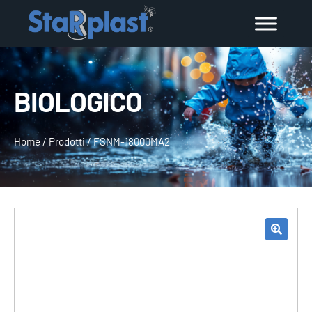
BIOLOGICO
Home
/
Prodotti
/
FSNM-18000MA2