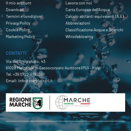
Il mio account
Lavora con noi
Download
Carta Europea dell’Acqua
Termini e condizioni
Calcolo abitanti equivalenti (A.E)
Privacy Policy
Abbreviazioni
Cookie Policy
Classificazione Acque e Scarichi
Marketing Policy
Whistleblowing
CONTATTI
Via dell’Artigianato, 43
61028 Mercatale di Sassocorvaro Auditore (PU) – Italy
Tel.
+39 0722 079201
Email:
info@starplastsrl.it