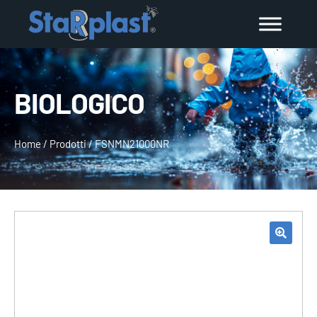
BIOLOGICO
Home
/
Prodotti
/
FSNMN21000NR