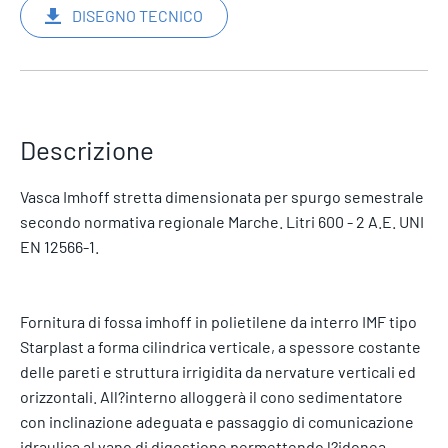
DISEGNO TECNICO
Descrizione
Vasca Imhoff stretta dimensionata per spurgo semestrale
secondo normativa regionale Marche. Litri 600 - 2 A.E. UNI
EN 12566-1.
Fornitura di fossa imhoff in polietilene da interro IMF tipo
Starplast a forma cilindrica verticale, a spessore costante
delle pareti e struttura irrigidita da nervature verticali ed
orizzontali. All?interno alloggerà il cono sedimentatore
con inclinazione adeguata e passaggio di comunicazione
idraulica al vano di digestione permettendo l?idonea