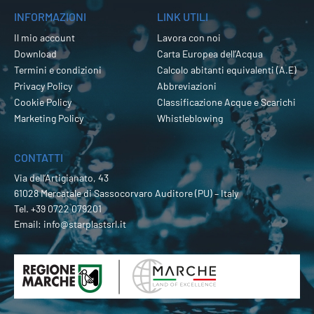
INFORMAZIONI
LINK UTILI
Il mio account
Lavora con noi
Download
Carta Europea dell’Acqua
Termini e condizioni
Calcolo abitanti equivalenti (A.E)
Privacy Policy
Abbreviazioni
Cookie Policy
Classificazione Acque e Scarichi
Marketing Policy
Whistleblowing
CONTATTI
Via dell’Artigianato, 43
61028 Mercatale di Sassocorvaro Auditore (PU) – Italy
Tel.
+39 0722 079201
Email:
info@starplastsrl.it