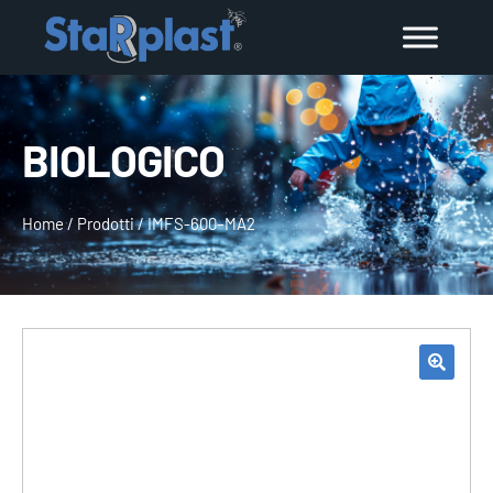
BIOLOGICO
Home
/
Prodotti
/
IMFS-600–MA2