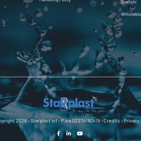
Scarichi
Whistlebl
yright 2026 -
Starplast srl
- P.Iva 02274180419 -
Credits
-
Privacy 