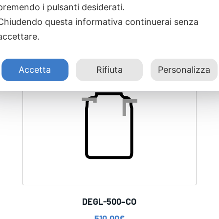
premendo i pulsanti desiderati.
Chiudendo questa informativa continuerai senza
accettare.
Accetta
Rifiuta
Personalizza
DEGL-500–CO
510,00
€