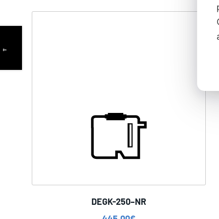
DEGK-250–NR
445,00
€