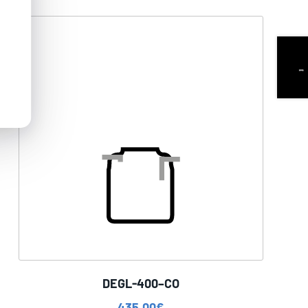
DEGL-400–CO
435,00
€