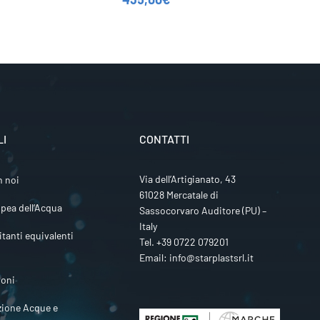
LI
CONTATTI
Via dell’Artigianato, 43
n noi
61028 Mercatale di
pea dell’Acqua
Sassocorvaro Auditore (PU) –
Italy
itanti equivalenti
Tel.
+39 0722 079201
Email:
info@starplastsrl.it
ioni
zione Acque e