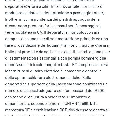
depuratore) a forma cilindrica orizzontale monolitica o
modulare saldata ad elettrofusione a passaggio totale.
Inoltre, in corrispondenza dei piedi di appoggio della
stessa sono presenti fori passanti per l?ancoraggio al
terreno/platea in CA. Il depuratore monoblocco sarà
composto da una fase di sedimentazione primaria ed una
fase di ossidazione dei liquami tramite diffusione d?aria a
bolle fini prodotte da soffiante a canali laterali ed una fase
di sedimentazione secondaria con pompa sommergibile
monofase di ricircolo fanghi in testa. E? compresa altresì
la fornitura di quadro elettrico di comando e controllo
delle apparecchiature elettromeccaniche. Sulla
generatrice superiore della vasca saranno posizionati un
numero di accessi adeguato con fori passanti del Ø 600
con tappo di chiusura a baionetta. L?impianto è
dimensionato secondo le norme UNI EN 12566-1/3 a
marcatura CE e certificazione DOP, dovrà essere adatta al