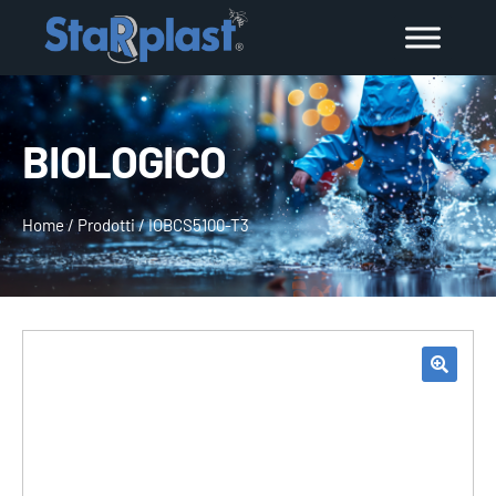
BIOLOGICO
Home
/
Prodotti
/
IOBCS5100-T3