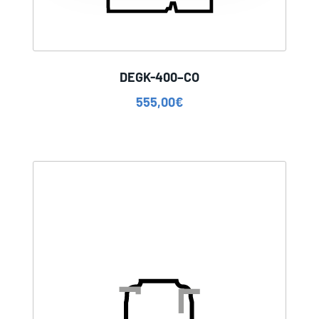
DEGK-400–CO
555,00
€