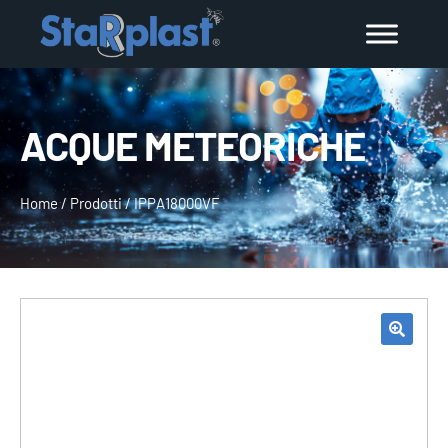
ACQUE METEORICHE
Home
/
Prodotti
/
IPPA18000VF