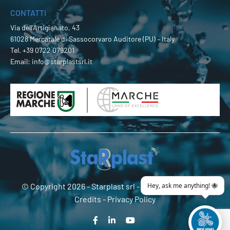
CONTATTI
Via dell’Artigianato, 43
61028 Mercatale di Sassocorvaro Auditore (PU) – Italy
Tel.
+39 0722 079201
Email:
info@starplastsrl.it
© Copyright 2026 -
Starplast srl
- P.Iva 02274180419 -
Credits
-
Privacy Policy