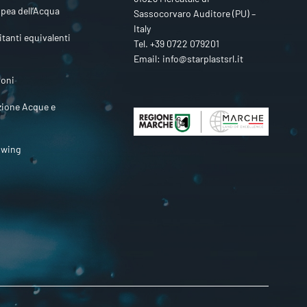
pea dell’Acqua
Sassocorvaro Auditore (PU) –
Italy
itanti equivalenti
Tel.
+39 0722 079201
Email:
info@starplastsrl.it
ioni
zione Acque e
owing