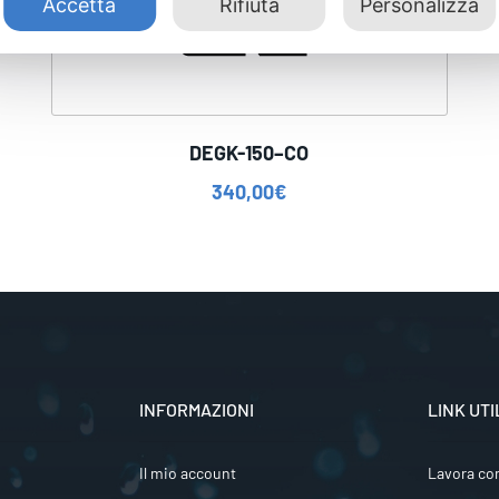
Accetta
Rifiuta
Personalizza
DEGK-150–CO
340,00
€
INFORMAZIONI
LINK UTI
Il mio account
Lavora co