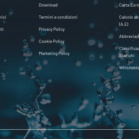
Download
Carta Euro
ici
Termini e condizioni
Calcolo ab
(A.E)
tti
Privacy Policy
Abbreviaz
Cookie Policy
Classifica
Marketing Policy
Scarichi
Whistlebl