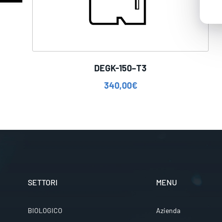
DEGK-150–T3
340,00
€
SETTORI
MENU
BIOLOGICO
Azienda