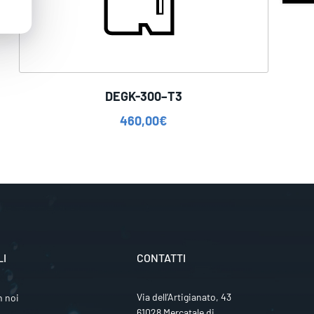
DEGK-300–T3
460,00
€
LI
CONTATTI
Via dell’Artigianato, 43
n noi
61028 Mercatale di