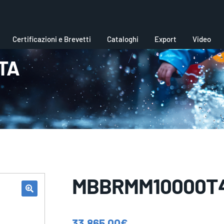
Certificazioni e Brevetti
Cataloghi
Export
Video
TA
MBBRMM10000T
33.865,00
€