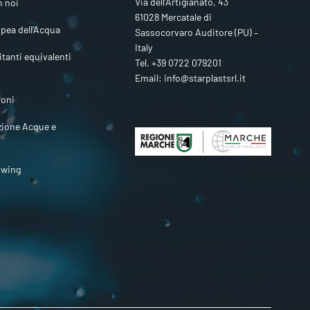
Via dell’Artigianato, 43
n noi
61028 Mercatale di
pea dell’Acqua
Sassocorvaro Auditore (PU) –
Italy
itanti equivalenti
Tel.
+39 0722 079201
Email:
info@starplastsrl.it
ioni
zione Acque e
owing