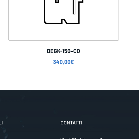
DEGK-150–CO
340,00
€
LI
CONTATTI