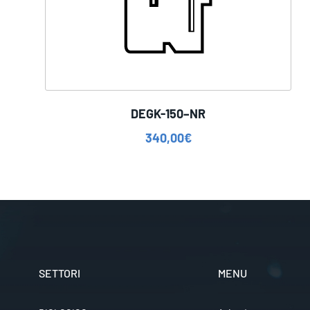
DEGK-150–NR
340,00
€
SETTORI
MENU