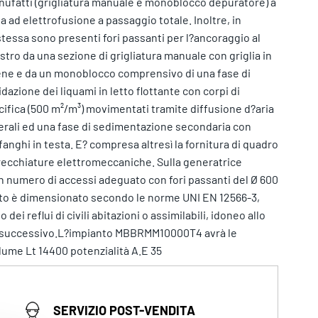
ufatti (grigliatura manuale e monoblocco depuratore) a
a ad elettrofusione a passaggio totale. Inoltre, in
stessa sono presenti fori passanti per l?ancoraggio al
tro da una sezione di grigliatura manuale con griglia in
lene e da un monoblocco comprensivo di una fase di
azione dei liquami in letto flottante con corpi di
cifica (500 m²/m³) movimentati tramite diffusione d?aria
laterali ed una fase di sedimentazione secondaria con
nghi in testa. E? compresa altresì la fornitura di quadro
arecchiature elettromeccaniche. Sulla generatrice
n numero di accessi adeguato con fori passanti del Ø 600
nto è dimensionato secondo le norme UNI EN 12566-3,
i reflui di civili abitazioni o assimilabili, idoneo allo
nto successivo.L?impianto MBBRMM10000T4 avrà le
lume Lt 14400 potenzialità A.E 35
SERVIZIO POST-VENDITA