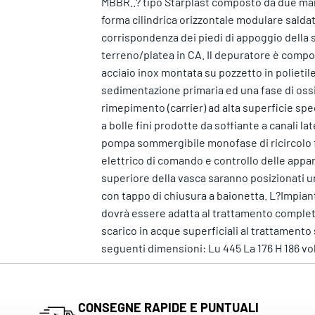
MBBR..? tipo Starplast composto da due man
forma cilindrica orizzontale modulare saldat
corrispondenza dei piedi di appoggio della 
terreno/platea in CA. Il depuratore è compos
acciaio inox montata su pozzetto in polieti
sedimentazione primaria ed una fase di ossid
rimepimento (carrier) ad alta superficie spe
a bolle fini prodotte da soffiante a canali 
pompa sommergibile monofase di ricircolo fa
elettrico di comando e controllo delle app
superiore della vasca saranno posizionati u
con tappo di chiusura a baionetta. L?Impia
dovrà essere adatta al trattamento completo de
scarico in acque superficiali al trattame
seguenti dimensioni: Lu 445 La 176 H 186 vo
CONSEGNE RAPIDE E PUNTUALI