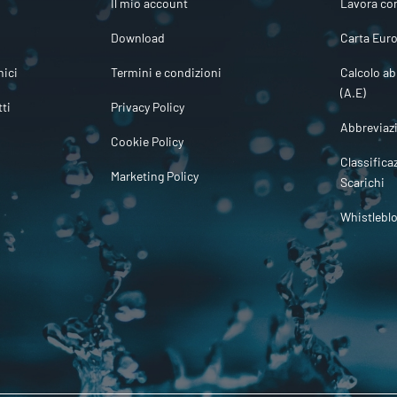
Il mio account
Lavora co
Download
Carta Euro
ici
Termini e condizioni
Calcolo ab
(A.E)
tti
Privacy Policy
Abbreviaz
Cookie Policy
Classifica
Marketing Policy
Scarichi
Whistlebl