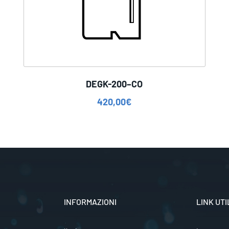
DEGK-200–CO
420,00
€
INFORMAZIONI
LINK UTI