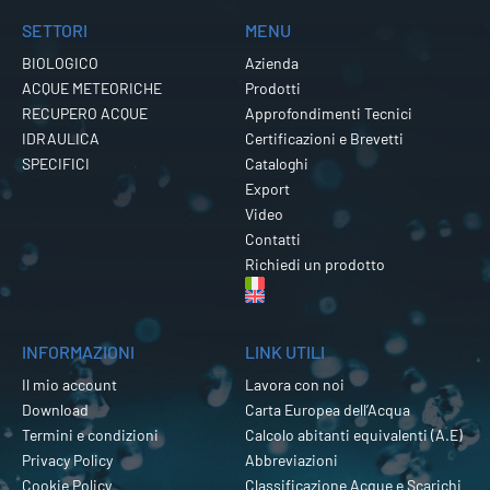
SETTORI
MENU
BIOLOGICO
Azienda
ACQUE METEORICHE
Prodotti
RECUPERO ACQUE
Approfondimenti Tecnici
IDRAULICA
Certificazioni e Brevetti
SPECIFICI
Cataloghi
Export
Video
Contatti
Richiedi un prodotto
INFORMAZIONI
LINK UTILI
Il mio account
Lavora con noi
Download
Carta Europea dell’Acqua
Termini e condizioni
Calcolo abitanti equivalenti (A.E)
Privacy Policy
Abbreviazioni
Cookie Policy
Classificazione Acque e Scarichi