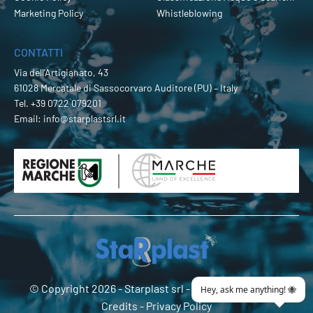
Marketing Policy
Whistleblowing
CONTATTI
Via dell’Artigianato, 43
61028 Mercatale di Sassocorvaro Auditore (PU) – Italy
Tel.
+39 0722 079201
Email:
info@starplastsrl.it
© Copyright 2026 -
Starplast srl
- P.Iva 02274180419 -
Credits
-
Privacy Policy