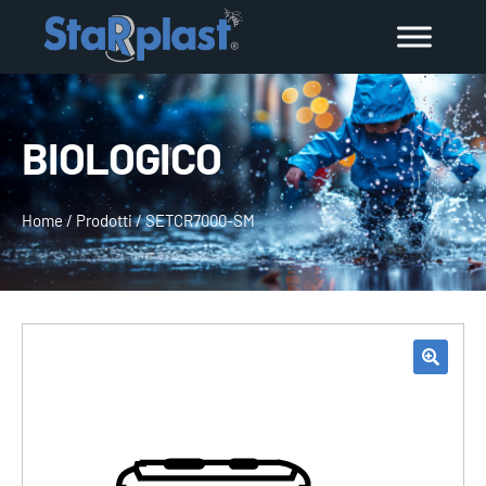
BIOLOGICO
Home
/
Prodotti
/
SETCR7000-SM