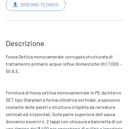
DISEGNO TECNICO
Descrizione
Fossa Settica monocamerale corrugata strutturata di
trattamento primario acque reflue domestiche litri 7.000 -
50 A.E.
Fornitura di fossa settica monocamenrale in PE da interro
SET tipo Starplast a forma cilindrica verticale, a spessore
costante delle pareti e struttura irrigidita da nervature
verticali ed orizzontali. Sulla parte superiore dell vasca
dovranno esserci n. 2 tappi con chiusura a baionetta di cui
uno almeno del Ø 400 per operazione di pulizia e ispezione