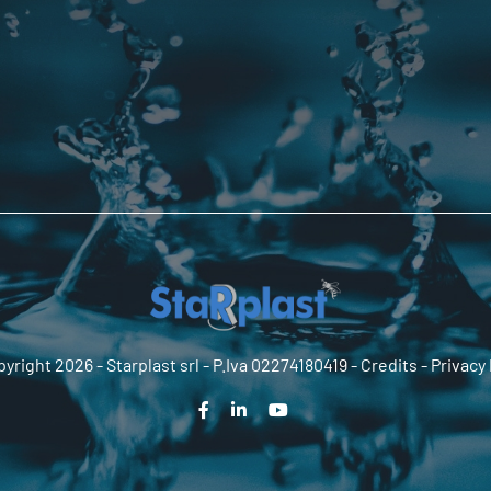
yright 2026 -
Starplast srl
- P.Iva 02274180419 -
Credits
-
Privacy 