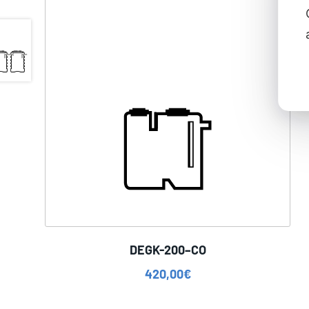
DEGK-200–CO
420,00
€