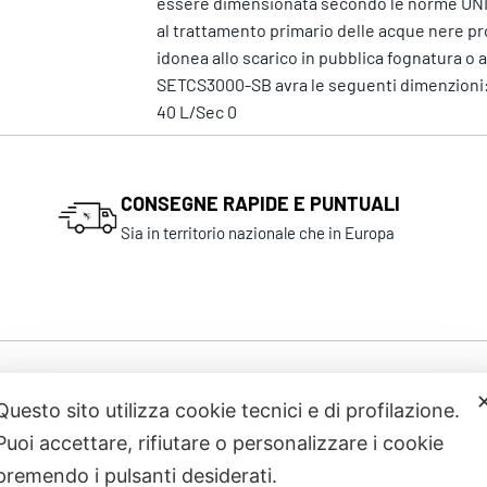
essere dimensionata secondo le norme UNI E
al trattamento primario delle acque nere prove
idonea allo scarico in pubblica fognatura o
SETCS3000-SB avra le seguenti dimenzioni: 
40 L/Sec 0
CONSEGNE RAPIDE E PUNTUALI
Sia in territorio nazionale che in Europa
Prodotti correlati
Questo sito utilizza cookie tecnici e di profilazione.
Puoi accettare, rifiutare o personalizzare i cookie
premendo i pulsanti desiderati.