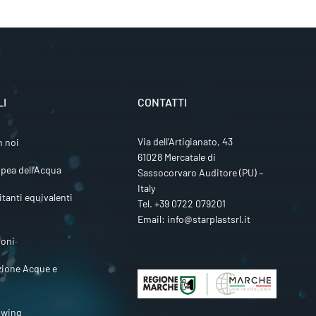
LI
CONTATTI
Via dell’Artigianato, 43
n noi
61028 Mercatale di
pea dell’Acqua
Sassocorvaro Auditore (PU) –
Italy
itanti equivalenti
Tel.
+39 0722 079201
Email:
info@starplastsrl.it
ioni
zione Acque e
owing