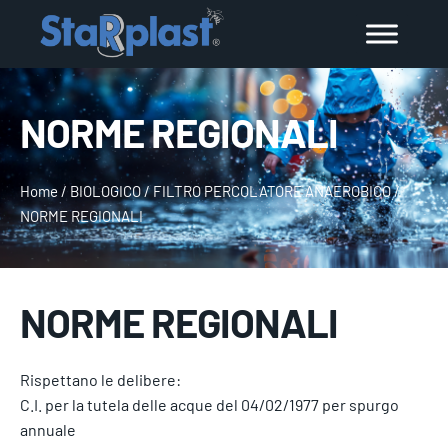
NORME REGIONALI
Home
/
BIOLOGICO
/
FILTRO PERCOLATORE ANAEROBICO
/
NORME REGIONALI
NORME REGIONALI
Rispettano le delibere:
C.I. per la tutela delle acque del 04/02/1977 per spurgo
annuale