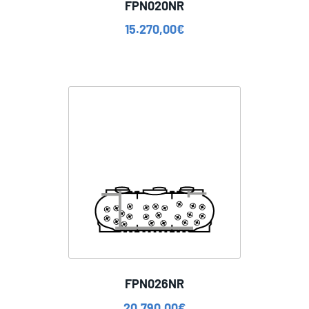
FPN020NR
15.270,00
€
FPN026NR
20.790,00
€