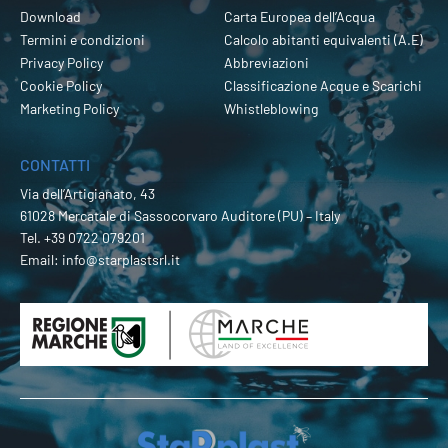
Download
Carta Europea dell’Acqua
Termini e condizioni
Calcolo abitanti equivalenti (A.E)
Privacy Policy
Abbreviazioni
Cookie Policy
Classificazione Acque e Scarichi
Marketing Policy
Whistleblowing
CONTATTI
Via dell’Artigianato, 43
61028 Mercatale di Sassocorvaro Auditore (PU) – Italy
Tel.
+39 0722 079201
Email:
info@starplastsrl.it