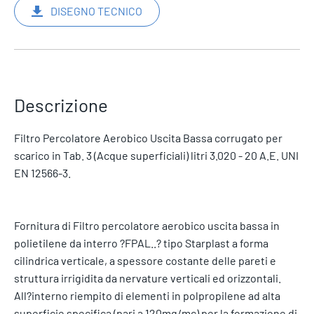
DISEGNO TECNICO
Descrizione
Filtro Percolatore Aerobico Uscita Bassa corrugato per
scarico in Tab. 3 (Acque superficiali) litri 3.020 - 20 A.E. UNI
EN 12566-3.
Fornitura di Filtro percolatore aerobico uscita bassa in
polietilene da interro ?FPAL..? tipo Starplast a forma
cilindrica verticale, a spessore costante delle pareti e
struttura irrigidita da nervature verticali ed orizzontali.
All?interno riempito di elementi in polpropilene ad alta
superficie specifica (pari a 120mq/mc) per la formazione di