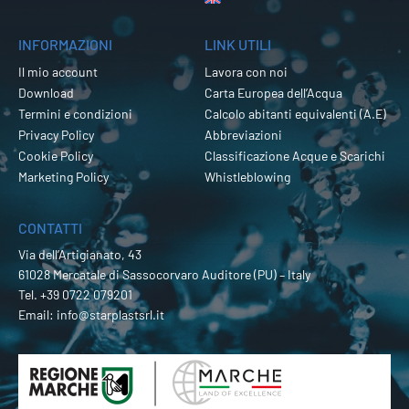
INFORMAZIONI
LINK UTILI
Il mio account
Lavora con noi
Download
Carta Europea dell’Acqua
Termini e condizioni
Calcolo abitanti equivalenti (A.E)
Privacy Policy
Abbreviazioni
Cookie Policy
Classificazione Acque e Scarichi
Marketing Policy
Whistleblowing
CONTATTI
Via dell’Artigianato, 43
61028 Mercatale di Sassocorvaro Auditore (PU) – Italy
Tel.
+39 0722 079201
Email:
info@starplastsrl.it