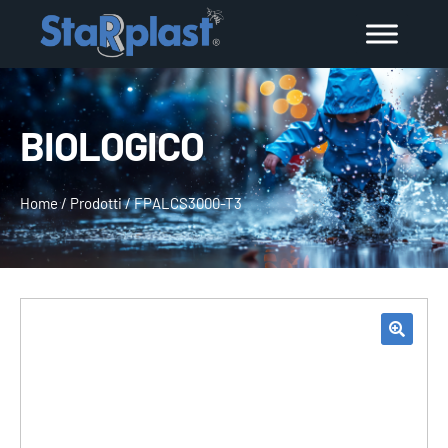
BIOLOGICO
Home
/
Prodotti
/
FPALCS3000-T3