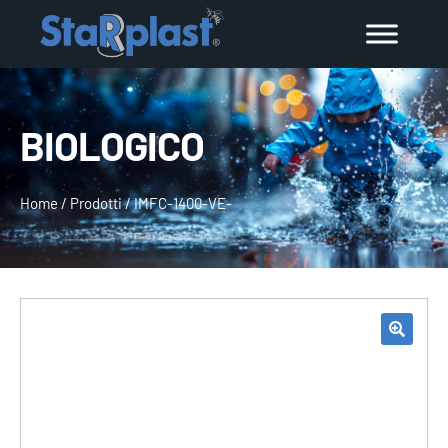
BIOLOGICO
Home
/
Prodotti
/
IMFC-1400-VE-