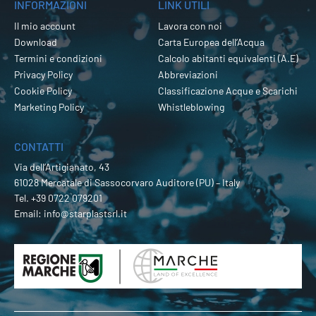
INFORMAZIONI
LINK UTILI
Il mio account
Lavora con noi
Download
Carta Europea dell’Acqua
Termini e condizioni
Calcolo abitanti equivalenti (A.E)
Privacy Policy
Abbreviazioni
Cookie Policy
Classificazione Acque e Scarichi
Marketing Policy
Whistleblowing
CONTATTI
Via dell’Artigianato, 43
61028 Mercatale di Sassocorvaro Auditore (PU) – Italy
Tel.
+39 0722 079201
Email:
info@starplastsrl.it