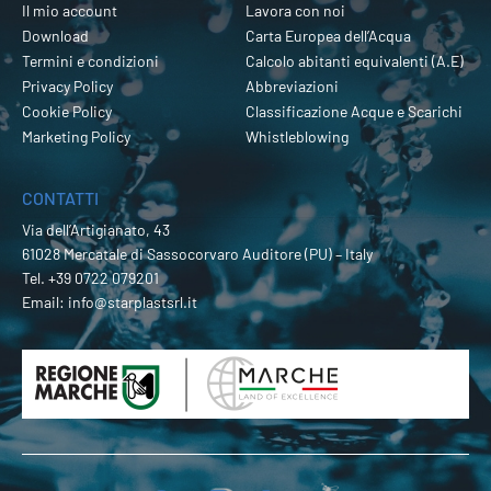
Il mio account
Lavora con noi
Download
Carta Europea dell’Acqua
Termini e condizioni
Calcolo abitanti equivalenti (A.E)
Privacy Policy
Abbreviazioni
Cookie Policy
Classificazione Acque e Scarichi
Marketing Policy
Whistleblowing
CONTATTI
Via dell’Artigianato, 43
61028 Mercatale di Sassocorvaro Auditore (PU) – Italy
Tel.
+39 0722 079201
Email:
info@starplastsrl.it