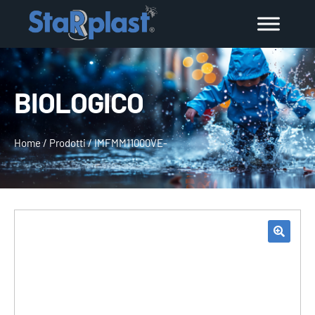
BIOLOGICO
Home
/
Prodotti
/
IMFMM11000VE-